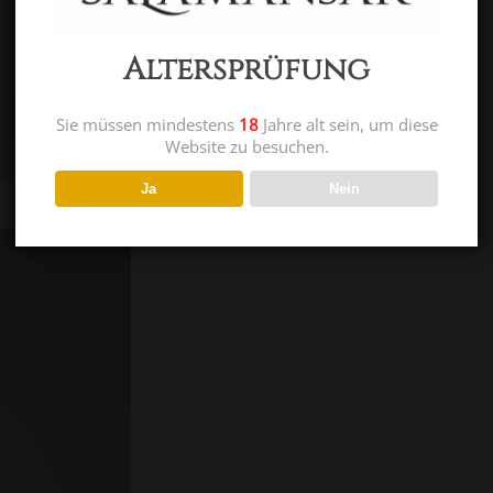
Altersprüfung
Sie müssen mindestens
18
Jahre alt sein, um diese
Website zu besuchen.
Ja
Nein