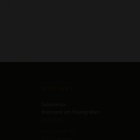
Kontakt
Salamansar
Brennerei am Feuergraben
Josef Kurz
Hauptstraße 85
77855 Achern