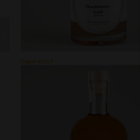
Jim Murray´s Whisky
Bible 2024
Cognac V.S.O.P