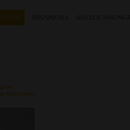
e-Shop
Brennerei
Auszeichnung
egeben,
nen Anklang finden.