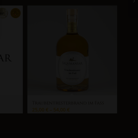
Traubentresterbrand im Fass
25,00
€
–
54,00
€