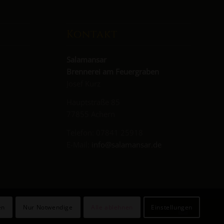
Kontakt
Salamansar
Brennerei am Feuergraben
Josef Kurz
Hauptstraße 85
77855 Achern
Telefon: 07841 25918
E-Mail:
info@salamansar.de
en
Nur Notwendige
Alle ablehnen
Einstellungen