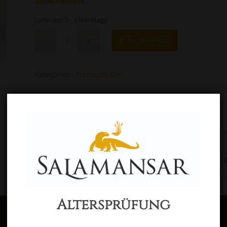
Silbermedaille
Lieferzeit:
3 - 4 Werktage
In den Warenkorb
Kategorien:
Premium
,
Gin
Beschreibung
Zusätzliche Information
Beschreibung
ein fruchtiger Gin mit feinen Kräutern und Früchte
Altersprüfung