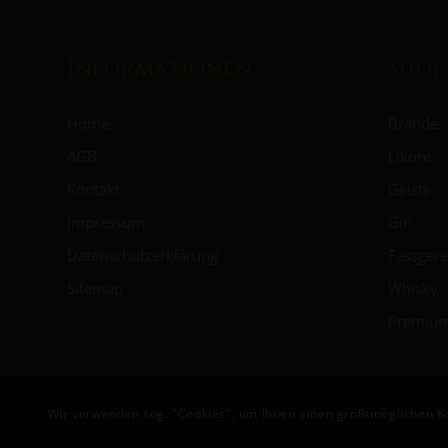
Informationen
Shop
Home
Brände
AGB
Liköre
Kontakt
Geiste
Impressum
Gin
Datenschutzerklärung
Fassgere
Sitemap
Whisky
Premiu
Wir verwenden sog. "Cookies", um Ihnen einen größtmöglichen Ko
© Copyright - Brennerei am Feuergraben - Salamansar