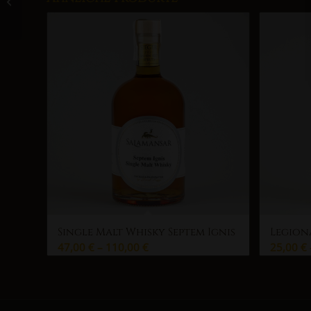
Sloe Gin (Schlehenlikör)
Single Malt Whisky Septem Ignis
Legionä
47,00
€
–
110,00
€
25,00
€