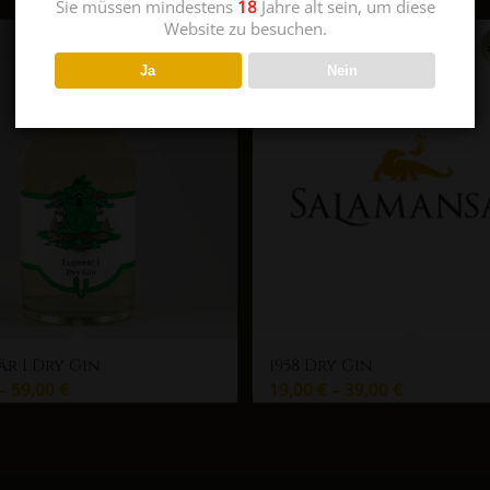
Sie müssen mindestens
18
Jahre alt sein, um diese
Website zu besuchen.
Ja
Nein
r I Dry Gin
1958 Dry Gin
–
59,00
€
19,00
€
–
39,00
€