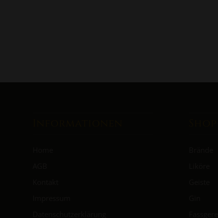
Informationen
Shop
Home
Brände
AGB
Liköre
Kontakt
Geiste
Impressum
Gin
Datenschutzerklärung
Fassgere