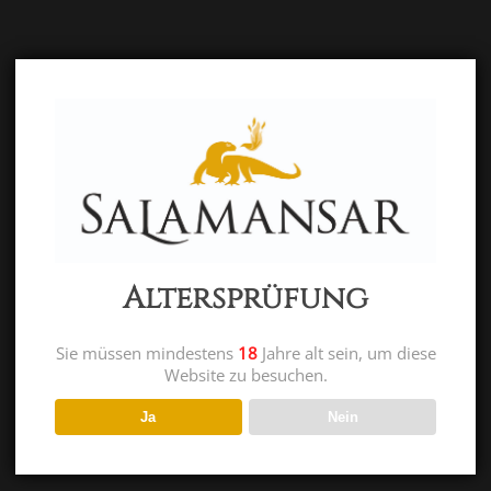
Altersprüfung
Sie müssen mindestens
18
Jahre alt sein, um diese
Website zu besuchen.
Ja
Nein