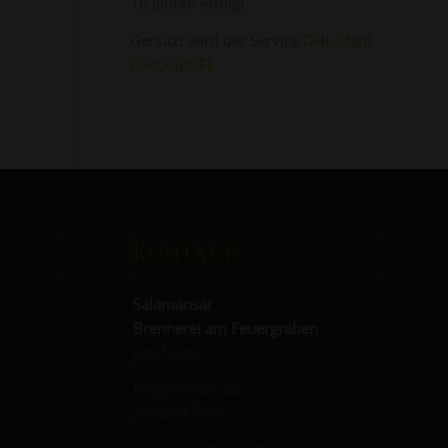
18 Jahren erfolgt.
Genutzt wird der Service
DHL Ident
Check (PDF)
.
Kontakt
Salamansar
Brennerei am Feuergraben
Josef Kurz
Hauptstraße 85
77855 Achern