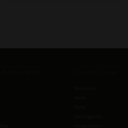
-Kategorien
Online-Shop
Warenkorb
Kasse
Konto
Zahlungsarten
iftes
Versandarten